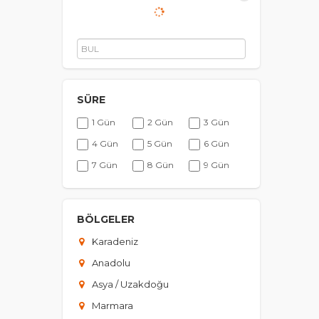
Tüm Turlar
Z
Ot
çe
SÜRE
1 Gün
2 Gün
3 Gün
İ
4 Gün
5 Gün
6 Gün
Zi
7 Gün
8 Gün
9 Gün
sa
ya
10 Gün
11 Gün
12 Gün
13 Gün
14 Gün
15 Gün
BÖLGELER
P
Karadeniz
Si
Ka
Anadolu
al
Asya / Uzakdoğu
Marmara