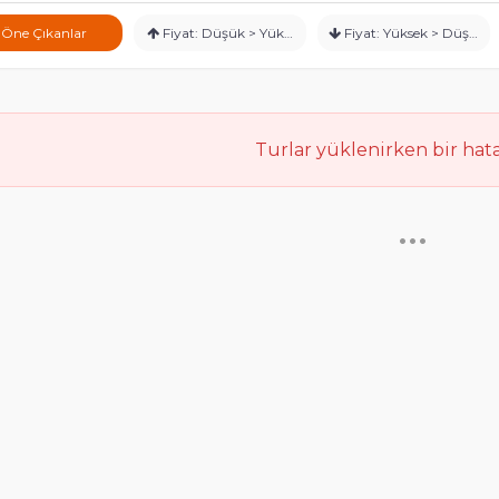
Öne Çıkanlar
Fiyat: Düşük > Yüksek
Fiyat: Yüksek > Düşük
Turlar yüklenirken bir hata
•••