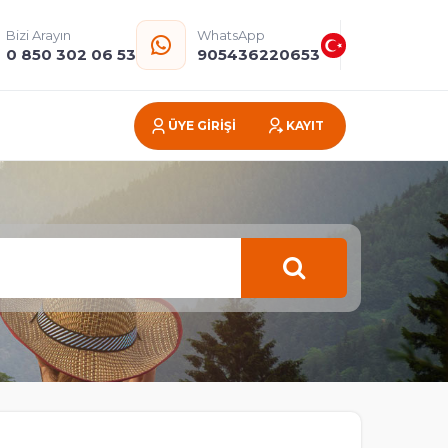
Bizi Arayın
WhatsApp
0 850 302 06 53
905436220653
ÜYE GİRİŞİ
KAYIT