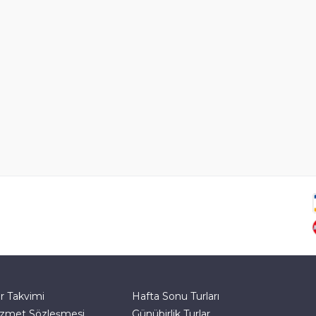
r Takvimi
Hafta Sonu Turları
zmet Sözleşmesi
Günübirlik Turlar