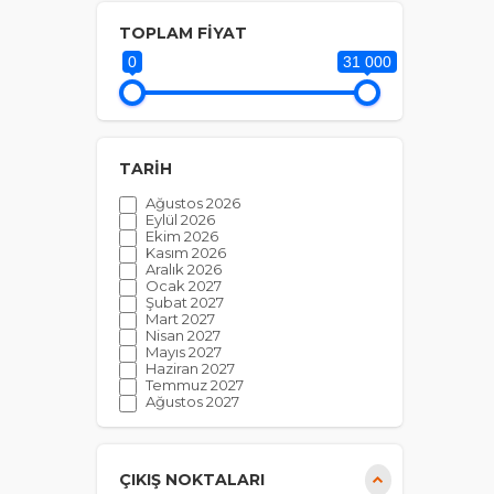
Bayram Özel Turlar
TOPLAM FİYAT
Benelüks Turları
0
31 000
Doğu Anadolu Turları
Gezici Ankara Şahin ile Turlar
İskandinavya Turları
TARİH
İtalya Turları
Ağustos 2026
Kayak Turları
Eylül 2026
Ekim 2026
Noel Pazarları Turları
Kasım 2026
Aralık 2026
Orta Avrupa Turları
Ocak 2027
Şubat 2027
Orta Doğu ve Afrika Turları
Mart 2027
Nisan 2027
Rusya Turları
Mayıs 2027
Ç
Haziran 2027
Tatil Turları
Temmuz 2027
Ağustos 2027
Uzak Doğu ve Asya Turları
Si
Eylül 2027
de
Vizesiz Turlar
Bu
ça
Yılbaşı Turları
ÇIKIŞ NOKTALARI
ko