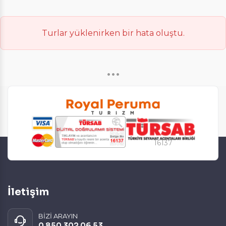
Daha fazla bilgi için
KVKK bilgilendirmemizi
,
çerez kullanım
ve
gizlilik koşullarını
inceleyebilirsiniz.
Turlar yüklenirken bir hata oluştu.
Zorunlu Çerezler
HER ZAMAN AKTIF
•••
Oturum yönetimi, güvenlik ve temel site işlevleri için
gereklidir. Bu çerezler olmadan site düzgün çalışmaz
ve devre dışı bırakılamaz.
16137
İstatistik Çerezleri
Ziyaretçilerin siteyi nasıl kullandığını anonim olarak
ölçeriz. Hangi sayfaların popüler olduğunu ve
kullanıcıların nerede zorluk yaşadığını anlamamıza
yardımcı olur.
İletişim
BİZİ ARAYIN
0 850 302 06 53