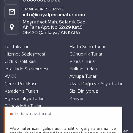
EMAIL ADRESLERIMIZ
Pazarlama Çerezleri
info@royalperumatur.com
Size ve ilgi alanlarınıza uygun reklamlar göstermek
Meşrutiyet Mah. Selanik Cad.
için kullanılır. Kapatırsanız reklamları görmeye devam
Ali Taha Apt. No:52/29 Kat:5
edersiniz, ancak daha az alakalı olabilirler.
06420 Çankaya / ANKARA
Tur Takvimi
Hafta Sonu Turları
Hizmet Sözleşmesi
Günübirlik Turlar
Gizlilik Politikası
Vizesiz Turlar
İptal İade Sözleşmesi
Balkan Turları
Tercihleri Kaydet
KVKK
Avrupa Turları
Çerez Politikası
Uzak Doğu ve Asya Turları
Karadeniz Turları
Sizi Dinliyoruz
Ege ve Likya Turları
Kariyer
Güneydoğu Turları
Doğu Anadolu Turları
GIZLILIK TERCIHLERI
Web sitemizin çalışması, analitik çalışmalarımız ve
Sitemizde anılan tüm fiyatlar, geçerli kartlar ile tek ödemede, en