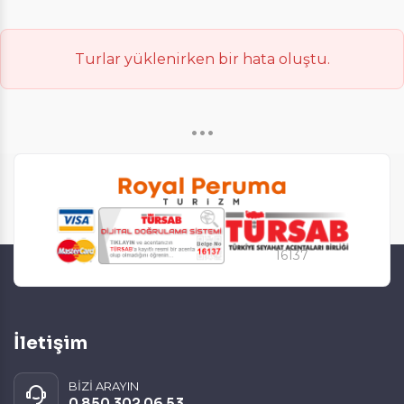
Daha fazla bilgi için
KVKK bilgilendirmemizi
,
çerez kullanım
ve
gizlilik koşullarını
inceleyebilirsiniz.
Turlar yüklenirken bir hata oluştu.
Zorunlu Çerezler
HER ZAMAN AKTIF
•••
Oturum yönetimi, güvenlik ve temel site işlevleri için
gereklidir. Bu çerezler olmadan site düzgün çalışmaz
ve devre dışı bırakılamaz.
16137
İstatistik Çerezleri
Ziyaretçilerin siteyi nasıl kullandığını anonim olarak
ölçeriz. Hangi sayfaların popüler olduğunu ve
kullanıcıların nerede zorluk yaşadığını anlamamıza
yardımcı olur.
İletişim
BİZİ ARAYIN
0 850 302 06 53