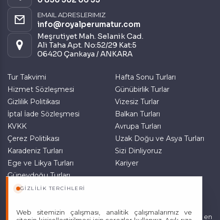
EMAIL ADRESLERIMIZ
Pazarlama Çerezleri
info@royalperumatur.com
Size ve ilgi alanlarınıza uygun reklamlar göstermek
Meşrutiyet Mah. Selanik Cad.
için kullanılır. Kapatırsanız reklamları görmeye devam
Ali Taha Apt. No:52/29 Kat:5
edersiniz, ancak daha az alakalı olabilirler.
06420 Çankaya / ANKARA
Tur Takvimi
Hafta Sonu Turları
Hizmet Sözleşmesi
Günübirlik Turlar
Gizlilik Politikası
Vizesiz Turlar
İptal İade Sözleşmesi
Balkan Turları
Tercihleri Kaydet
KVKK
Avrupa Turları
Çerez Politikası
Uzak Doğu ve Asya Turları
Karadeniz Turları
Sizi Dinliyoruz
Ege ve Likya Turları
Kariyer
Güneydoğu Turları
Doğu Anadolu Turları
GIZLILIK TERCIHLERI
Web sitemizin çalışması, analitik çalışmalarımız ve
Sitemizde anılan tüm fiyatlar, geçerli kartlar ile tek ödemede, en