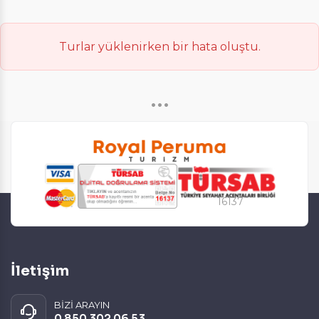
Daha fazla bilgi için
KVKK bilgilendirmemizi
,
çerez kullanım
ve
gizlilik koşullarını
inceleyebilirsiniz.
Turlar yüklenirken bir hata oluştu.
Zorunlu Çerezler
HER ZAMAN AKTIF
•••
Oturum yönetimi, güvenlik ve temel site işlevleri için
gereklidir. Bu çerezler olmadan site düzgün çalışmaz
ve devre dışı bırakılamaz.
16137
İstatistik Çerezleri
Ziyaretçilerin siteyi nasıl kullandığını anonim olarak
ölçeriz. Hangi sayfaların popüler olduğunu ve
kullanıcıların nerede zorluk yaşadığını anlamamıza
yardımcı olur.
İletişim
BİZİ ARAYIN
0 850 302 06 53