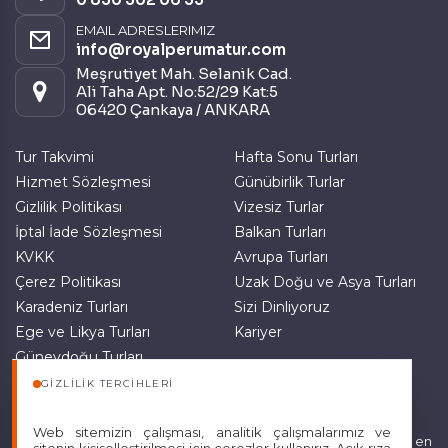
EMAIL ADRESLERIMIZ
Pazarlama Çerezleri
info@royalperumatur.com
Size ve ilgi alanlarınıza uygun reklamlar göstermek
Meşrutiyet Mah. Selanik Cad.
için kullanılır. Kapatırsanız reklamları görmeye devam
Ali Taha Apt. No:52/29 Kat:5
edersiniz, ancak daha az alakalı olabilirler.
06420 Çankaya / ANKARA
Tur Takvimi
Hafta Sonu Turları
Hizmet Sözleşmesi
Günübirlik Turlar
Gizlilik Politikası
Vizesiz Turlar
İptal İade Sözleşmesi
Balkan Turları
Tercihleri Kaydet
KVKK
Avrupa Turları
Çerez Politikası
Uzak Doğu ve Asya Turları
Karadeniz Turları
Sizi Dinliyoruz
Ege ve Likya Turları
Kariyer
Güneydoğu Turları
Doğu Anadolu Turları
GIZLILIK TERCIHLERI
Web sitemizin çalışması, analitik çalışmalarımız ve
Sitemizde anılan tüm fiyatlar, geçerli kartlar ile tek ödemede, en