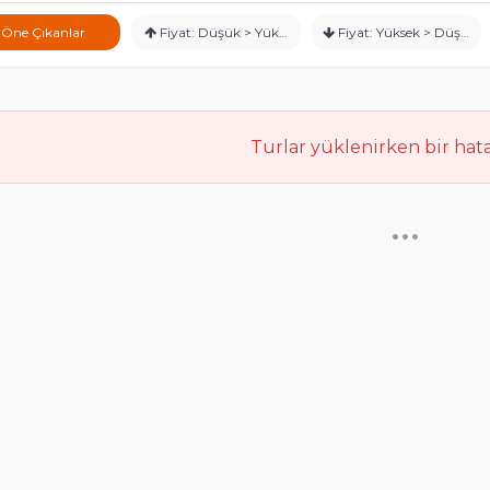
Öne Çıkanlar
Fiyat: Düşük > Yüksek
Fiyat: Yüksek > Düşük
Turlar yüklenirken bir hata
•••