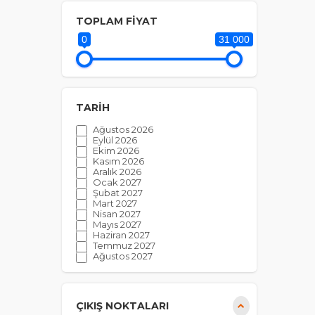
Bayram Özel Turlar
TOPLAM FİYAT
Benelüks Turları
0
31 000
Doğu Anadolu Turları
Gezici Ankara Şahin ile Turlar
İskandinavya Turları
TARİH
İtalya Turları
Ağustos 2026
Kayak Turları
Eylül 2026
Ekim 2026
Noel Pazarları Turları
Kasım 2026
Aralık 2026
Orta Avrupa Turları
Ocak 2027
Şubat 2027
Orta Doğu ve Afrika Turları
Mart 2027
Nisan 2027
Rusya Turları
Mayıs 2027
Ç
Haziran 2027
Tatil Turları
Temmuz 2027
Ağustos 2027
Uzak Doğu ve Asya Turları
Si
Eylül 2027
de
Vizesiz Turlar
Bu
ça
Yılbaşı Turları
ÇIKIŞ NOKTALARI
ko