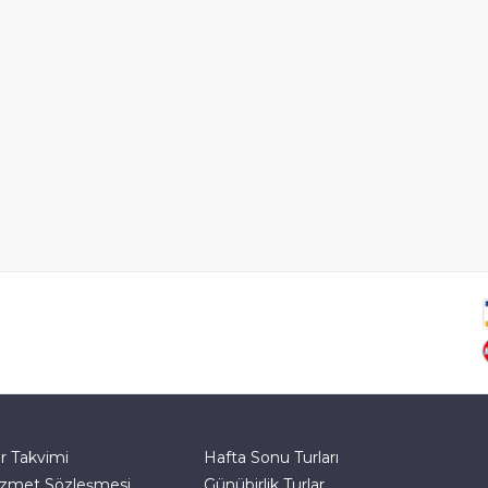
r Takvimi
Hafta Sonu Turları
zmet Sözleşmesi
Günübirlik Turlar