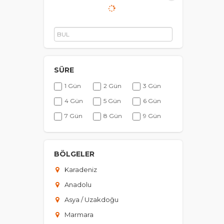
Tüm Turlar
Z
Ot
çe
SÜRE
1 Gün
2 Gün
3 Gün
İ
4 Gün
5 Gün
6 Gün
Zi
7 Gün
8 Gün
9 Gün
sa
ya
10 Gün
11 Gün
12 Gün
13 Gün
14 Gün
15 Gün
BÖLGELER
P
Karadeniz
Si
Ka
Anadolu
al
Asya / Uzakdoğu
Marmara