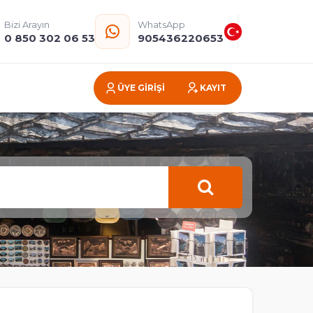
Bizi Arayın
WhatsApp
0 850 302 06 53
905436220653
ÜYE GİRİŞİ
KAYIT